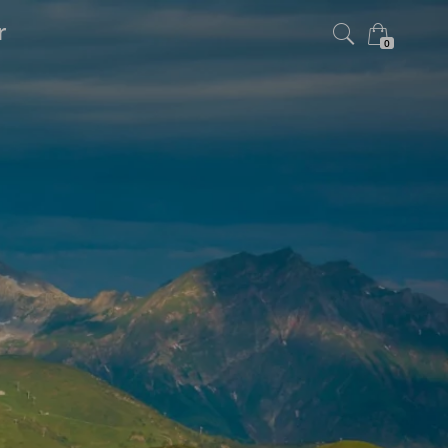
r
0
×
Warenkorb ist leer