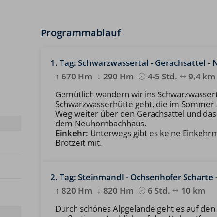
Programmablauf
1. Tag: Schwarzwassertal - Gerachsattel 
↑ 670 Hm
↓ 290 Hm
4-5 Std.
9,4 km
Gemütlich wandern wir ins Schwarzwasserta
Schwarzwasserhütte geht, die im Sommer 2
Weg weiter über den Gerachsattel und das
dem Neuhornbachhaus.
Einkehr:
Unterwegs gibt es keine Einkehrmög
Brotzeit mit.
2. Tag: Steinmandl - Ochsenhofer Schart
↑ 820 Hm
↓ 820 Hm
6 Std.
10 km
Durch schönes Alpgelände geht es auf den