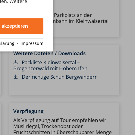
ufen. Weitere
Ende der Tour
ca. 15:00 Uhr am Parkplatz an der
Talstation der Ifenbahn im Kleinwalsertal
e akzeptieren
klärung
·
Impressum
Weitere Dateien / Downloads
Packliste Kleinwalsertal –
Bregenzerwald mit Hohem Ifen
Der richtige Schuh Bergwandern
Verpflegung
Als Verpflegung auf Tour empfehlen wir
Müsliriegel, Trockenobst oder
Fruchtschnitten in überschaubarer Menge