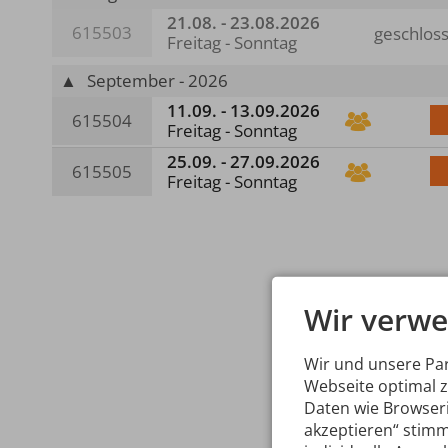
21.08. - 23.08.2026
615503
geschlos
Freitag - Sonntag
▲
September - 2026
11.09. - 13.09.2026
615504
Freitag - Sonntag
25.09. - 27.09.2026
615505
Freitag - Sonntag
Wir verwe
Wir und unsere Pa
Webseite optimal 
Daten wie Browseri
akzeptieren“ stimm