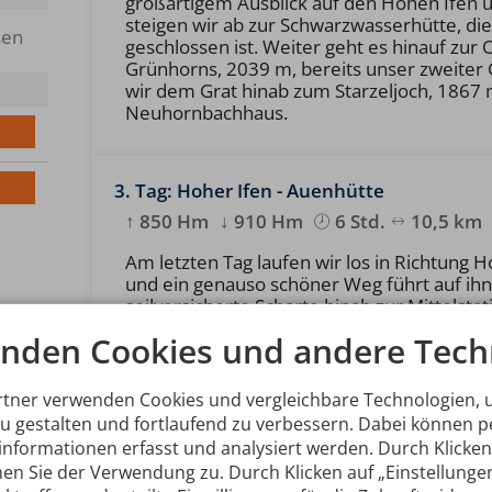
großartigem Ausblick auf den Hohen Ifen 
steigen wir ab zur Schwarzwasserhütte, 
sen
geschlossen ist. Weiter geht es hinauf zur
Grünhorns, 2039 m, bereits unser zweiter 
wir dem Grat hinab zum Starzeljoch, 1867 
Neuhornbachhaus.
3. Tag: Hoher Ifen - Auenhütte
↑ 850 Hm
↓ 910 Hm
6 Std.
10,5 km
Am letzten Tag laufen wir los in Richtung 
und ein genauso schöner Weg führt auf ihn 
seilversicherte Scharte hinab zur Mittelst
Meter von hier mit der Bahn hinabfahren.
nden Cookies und andere Tech
rtner verwenden Cookies und vergleichbare Technologien,
zu gestalten und fortlaufend zu verbessern. Dabei können
Alle Details auf einen Blick
nformationen erfasst und analysiert werden. Durch Klicken 
en Sie der Verwendung zu. Durch Klicken auf „Einstellunge