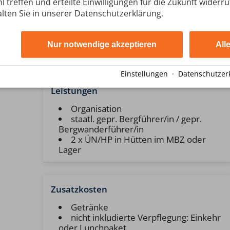
l treffen und erteilte Einwilligungen für die Zukunft widerr
Treffpunkt
lten Sie in unserer Datenschutzerklärung.
11:00 Uhr am Parkplatz an der Talstation
der Ifenbahn im Kleinwalsertal (im Bereich
der Kassen)
Nur notwendige akzeptieren
All
Einstellungen
·
Datenschutzer
Leistungen
Organisation
staatl. gepr. Bergführer/in / gepr.
Bergwanderführer/in
2 x ÜN/HP in Hütten im MBZ oder
Lager
Zusatzkosten
Getränke
nicht inkludierte Verpflegung: Einkehr
oder Lunchpaket