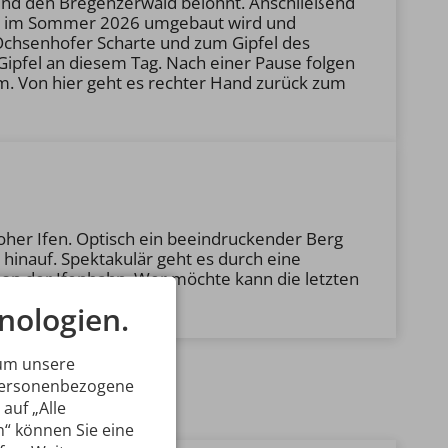
und den Bregenzerwald belohnt. Anschließend
die im Sommer 2026 umgebaut wird und
 Ochsenhofer Scharte und zum Gipfel des
Gipfel an diesem Tag. Nach einer Pause folgen
m. Von hier geht es rechter Hand zurück zum
Hoher Ifen. Optisch ein beeindruckender Berg
hinauf. Spektakulär geht es durch eine
ation der Ifenbahn. Wer möchte kann die letzten
nologien.
 um unsere
 personenbezogene
auf „Alle
n“ können Sie eine