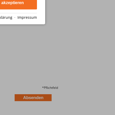
e akzeptieren
klärung
·
Impressum
*
Pflichtfeld