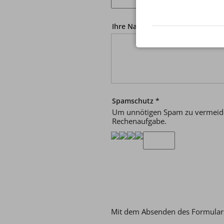
Ihre Nachricht
*
Spamschutz
*
Um unnötigen Spam zu vermeiden
Rechenaufgabe.
Mit dem Absenden des Formulars