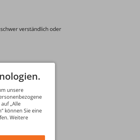
e schwer verständlich oder
nologien.
 um unsere
 personenbezogene
auf „Alle
n“ können Sie eine
ufen. Weitere