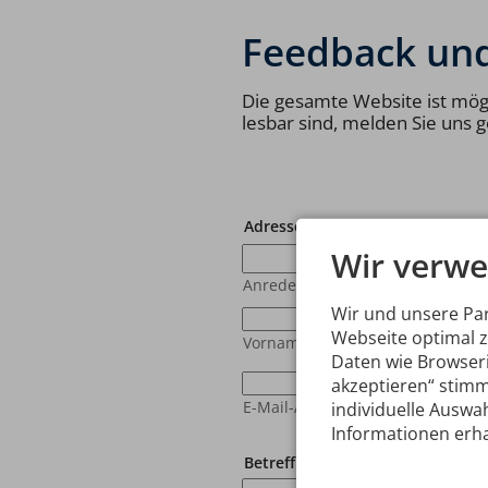
Feedback un
Die gesamte Website ist mögli
lesbar sind, melden Sie uns 
Adresse
*
Wir verwe
Anrede
Wir und unsere Pa
Webseite optimal 
Vorname
*
Nac
Daten wie Browseri
akzeptieren“ stimm
E-Mail-Adresse
*
individuelle Auswah
Informationen erha
Betreff