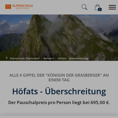
0
×
Warenkorb ist leer
Alpinschule
Alpenüberquerung
Sommer
Winter
Alpinschule Oberstdorf
›
Klettern
›
Höfats - Überschreitung
ALLE 4 GIPFEL DER "KÖNIGIN DER GRASBERGER" AN
EINEM TAG
Höfats - Überschreitung
Der Pauschalpreis pro Person liegt bei 695,00 €.