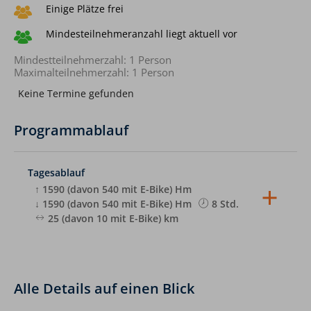
Einige Plätze frei
Mindesteilnehmeranzahl liegt aktuell vor
Mindestteilnehmerzahl: 1 Person
Maximalteilnehmerzahl: 1 Person
Keine Termine gefunden
Programmablauf
Tagesablauf
↑ 1590 (davon 540 mit E-Bike) Hm
↓ 1590 (davon 540 mit E-Bike) Hm
8 Std.
25 (davon 10 mit E-Bike) km
Wir starten früh morgens an der Alpinschule
Oberstdorf mit den E-Bikes (können nach
Voranmeldung bei uns ausgeliehen werden) ins
Dietersbachtal. Kurz vor der Dietersbachalpe
Alle Details auf einen Blick
stellen wir die Fahrräder ab und setzen unseren
Weg zu Fuß fort. Ab hier geht es steil weiter zur
Biwakschachtel. Dort startet die Kletterei durch die