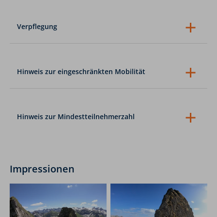
Verpflegung und Einkehr während der Tour
Parkgebühren
Trinkgelder
evtl. E-Bike (kann mit Anmeldung für € 30,-
Verpflegung
ausgeliehen werden)
Als Verpflegung auf Tour empfehlen wir Müsliriegel,
Trockenobst oder Fruchtschnitten in überschaubarer
Menge sowie mind. 1 l Getränk.
Hinweis zur eingeschränkten Mobilität
Unsere Reisen und Tagestouren sind nicht in all ihren
Bestandteilen für Menschen mit eingeschränkter
Mobilität geeignet, bitte kontaktieren Sie uns bei
diesbezüglichen Fragen.
Hinweis zur Mindestteilnehmerzahl
Mehrtagestouren (ab 7 Tagen Dauer):
Bei
Nichterreichen der Mindestteilnehmerzahl (siehe oben)
werden Sie bis spätestens 20 Tage vor Tourstart per E-
Mail von uns informiert.
Mehrtagestouren (ab 2 bis 6 Tagen Dauer):
Bei
Impressionen
Nichterreichen der Mindestteilnehmerzahl werden Sie
bis spätestens 7 Tage vor Tourstart per E-Mail von uns
informiert.
Tagestouren:
Bei Tagestouren werden Sie am Vortag bis
spätestens 10:00 Uhr über die Durchführung oder
Nicht-Durchführung per E-Mail von uns informiert.