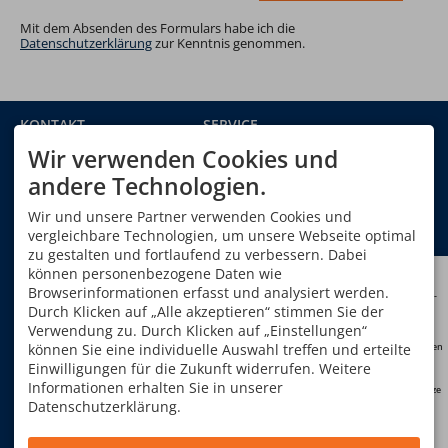
Mit dem Absenden des Formulars habe ich die
Datenschutzerklärung
zur Kenntnis genommen.
KONTAKT
SERVICE
Alpinschule Oberstdorf
Gutschein bestellen
Wir verwenden Cookies und
GmbH & Co. KG
Newsletteranmeldung
Im Oberen Winkel 12a
Kontakt
andere Technologien.
87561 Oberstdorf
Urlaub in Oberstdorf
DEUTSCHLAND
Wir und unsere Partner verwenden Cookies und
Geschäftsbedingungen
Tel.
+49 8322 940 750
Formblatt gemäß EU
vergleichbare Technologien, um unsere Webseite optimal
Fax +49 8322 940 75 29
Richtlinie
zu gestalten und fortlaufend zu verbessern. Dabei
info@alpinschule-
können personenbezogene Daten wie
oberstdorf.de
QUALIFIKATION UNSERER
ÖFFNUNGSZEITEN
Browserinformationen erfasst und analysiert werden.
Kunden-
konto
BERGFÜHRER
Durch Klicken auf „Alle akzeptieren“ stimmen Sie der
Mo - Do
08:00-12:00
und
14:00-17:00
Verwendung zu. Durch Klicken auf „Einstellungen“
können Sie eine individuelle Auswahl treffen und erteilte
Neutouren
Freitag
08:00-13:00
Einwilligungen für die Zukunft widerrufen. Weitere
Sa, So
geschlossen
Informationen erhalten Sie in unserer
Restplätze
TELEFONZEITEN
Datenschutzerklärung.
Mo-Do: 09:00-12:00 und
FAQ
14:00-17:00 Uhr