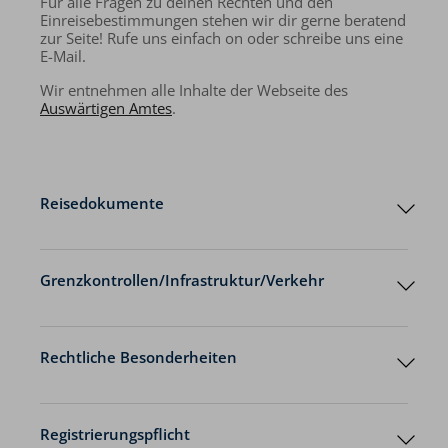
Für alle Fragen zu deinen Rechten und den
Einreisebestimmungen stehen wir dir gerne beratend
zur Seite! Rufe uns einfach on oder schreibe uns eine
E-Mail.
Wir entnehmen alle Inhalte der Webseite des
Auswärtigen Amtes
.
Reisedokumente
Grenzkontrollen/Infrastruktur/Verkehr
Vertretungen Ihres
Grenzkontrollen
Ziellandes
Rechtliche Besonderheiten
Zollbestimmungen
Reisedokumente
Registrierungspflicht