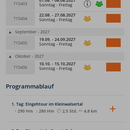
01.08. - 06.08.2027
715403
Sonntag - Freitag
22.08. - 27.08.2027
715404
Sonntag - Freitag
▲
September - 2027
19.09. - 24.09.2027
715405
Sonntag - Freitag
▲
Oktober - 2027
10.10. - 15.10.2027
715406
Sonntag - Freitag
Programmablauf
1. Tag: Eingehtour im Kleinwalsertal
↑ 290 Hm
↓ 280 Hm
2,5 Std.
4,8 km
Wir treffen uns im Kleinwalsertal und lernen uns
bei einer Wanderung am Nachmittag kennen.
Geplant ist eine Tour von Mittelberg über drei