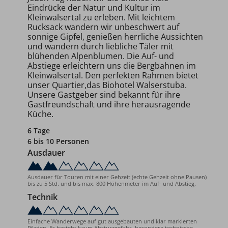
Eindrücke der Natur und Kultur im
Kleinwalsertal zu erleben. Mit leichtem
Rucksack wandern wir unbeschwert auf
sonnige Gipfel, genießen herrliche Aussichten
und wandern durch liebliche Täler mit
blühenden Alpenblumen. Die Auf- und
Abstiege erleichtern uns die Bergbahnen im
Kleinwalsertal. Den perfekten Rahmen bietet
unser Quartier,das Biohotel Walserstuba.
Unsere Gastgeber sind bekannt für ihre
Gastfreundschaft und ihre herausragende
Küche.
6 Tage
6 bis 10 Personen
Ausdauer
Ausdauer für Touren mit einer Gehzeit (echte Gehzeit ohne Pausen)
bis zu 5 Std. und bis max. 800 Höhenmeter im Auf- und Abstieg.
Technik
Einfache Wanderwege auf gut ausgebauten und klar markierten
Pfaden. Es besteht kaum Absturzgefahr, besondere technische