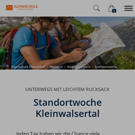
0
×
Warenkorb ist leer
Alpinschule
Alpenüberquerung
Sommer
Winter
Alpinschule Oberstdorf
›
Wandern
›
Genusswandern
›
Standortwoche
Kleinwalsertal
UNTERWEGS MIT LEICHTEM RUCKSACK
Standortwoche
Kleinwalsertal
Jeden Tag haben wir die Chance viele