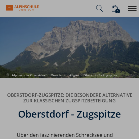
0
×
Warenkorb ist leer
Alpinschule
Alpenüberquerung
Sommer
Winter
Alpinschule Oberstdorf
›
Wandern
›
Allgäu
›
Oberstdorf - Zugspitze
OBERSTDORF-ZUGSPITZE: DIE BESONDERE ALTERNATIVE
ZUR KLASSISCHEN ZUGSPITZBESTEIGUNG
Oberstdorf - Zugspitze
Über den faszinierenden Schrecksee und