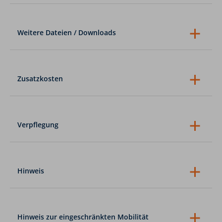
Organisation
staatl. gepr. Bergführer/in / gepr.
Bergwanderführer/in
5 x ÜN/HP in Hütten im Mehrbettzimmer oder
Weitere Dateien / Downloads
Lager
3 x Transfer
Packliste Oberstdorf - Zugspitze
4 x Bergbahn
Eintritt Partnachklamm
Der richtige Schuh Bergwandern
Rückfahrt nach Oberstdorf
Zusatzkosten
Getränke
nicht inkludierte Verpflegung: Einkehr oder
Lunchpaket
Trinkgelder
Verpflegung
evtl. Parkgebühren
Als Verpflegung auf Tour empfehlen wir Müsliriegel,
Trockenobst oder Fruchtschnitten in überschaubarer
Menge sowie mind. 1 l Getränk.
Hinweis
Bitte beachte:
Wetterveränderungen und
Witterungsbedingungen können den technischen
Anspruch der Tour beeinflussen. Wir passen die Route
natürlich an die Gegebenheiten an, wo es nötig ist.
Hinweis zur eingeschränkten Mobilität
Dennoch kann es vorkommen, dass der