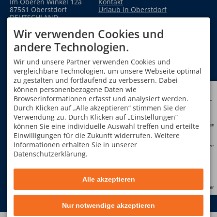
adäquat. Aktuelle Informationen über Fahrpläne
Im Oberen Winkel 12a
Kontakt
Frühsommer-Meningoenzephalitis (FSME)
und Streckenunterbrechungen sind über
87561 Oberstdorf
Urlaub in Oberstdorf
SCOTTY der österreichischen Bahn
!
DEUTSCHLAND
Geschäftsbedingungen
P|HimSearch! H|199974 abrufbar.
Tel.
+49 8322 940 750
Formblatt gemäß EU
Wir verwenden Cookies und
Fax +49 8322 940 75 29
Richtlinie
info@alpinschule-
andere Technologien.
oberstdorf.de
Nehmen Sie rechtzeitig vor Einreise mit einem
QUALIFIKATION UNSERER
ÖFFNUNGSZEITEN
Reise-/Tropenmediziner wegen einer möglichen
Wir und unsere Partner verwenden Cookies und
BERGFÜHRER
Mo - Do
08:00-12:00
und
Impfung Kontakt auf.
vergleichbare Technologien, um unsere Webseite optimal
14:00-17:00
Schützen Sie sich zur Vermeidung von mücken-
zu gestalten und fortlaufend zu verbessern. Dabei
und zeckengebundenen Risiko bei exponierten
Freitag
08:00-13:00
können personenbezogene Daten wie
Reisen im Rahmen einer
Expositionsprophylaxe
Sa, So
geschlossen
Browserinformationen erfasst und analysiert werden.
insbesondere tagsüber konsequent vor Mücken-
Kunden-
konto
und Zeckenstichen.
Durch Klicken auf „Alle akzeptieren“ stimmen Sie der
TELEFONZEITEN
Verwendung zu. Durch Klicken auf „Einstellungen“
Mo-Do: 09:00-12:00 und
Medizinische Versorgung
können Sie eine individuelle Auswahl treffen und erteilte
Neutouren
14:00-17:00 Uhr
Einwilligungen für die Zukunft widerrufen. Weitere
Fr: 09:00-13:00 Uhr
Informationen erhalten Sie in unserer
Restplätze
Datenschutzerklärung.
Facebook
Instagram
YouTube
FAQ
Alle akzeptieren
Tempolimits
Allgemeine Geschäftsbedingungen
Impressum
Datenschutz
Newsletter
Barrierefreiheit
Vertrag widerrufen
Cookie-Einstellungen
Erstellt mit
Tramino
Vermeiden Sie Einfahrten auf und das (kurze)
Nur notwendige akzeptieren
Halten vor Privatgrundstücken. Anwohner,