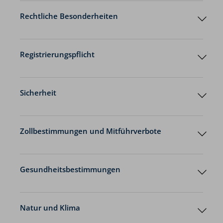
Rechtliche Besonderheiten
Zollbestimmungen
Reisedokumente
Registrierungspflicht
Grenzübertritt nach Österreich
österreichische
Bundesministerium für Inneres
Reisepass
Sicherheit
Vorläufiger Reisepass
Personalausweis
Terrorismus
Vorläufiger Personalausweis (wenn gültig)
Kinderreisepass
Zollbestimmungen und Mitführverbote
Anmerkungen/Mindestrestgültigkeit:
Bestimmungen der Europäischen Union
Beachten Sie aktuelle Verkehrsinformationen,
auch zu Grenzwartezeiten, z.B. der
Gesundheitsbestimmungen
Beachten Sie den
weltweiten
österreichischen Bundesgesellschaft ASFiNAG
.
Sicherheitshinweis
.
Impfschutz
Infrastruktur/Verkehr
Kriminalität
Natur und Klima
Tiere