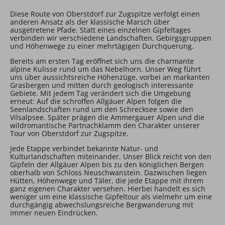
Diese Route von Oberstdorf zur Zugspitze verfolgt einen
anderen Ansatz als der klassische Marsch über
ausgetretene Pfade. Statt eines einzelnen Gipfeltages
verbinden wir verschiedene Landschaften, Gebirgsgruppen
und Höhenwege zu einer mehrtägigen Durchquerung.
Bereits am ersten Tag eröffnet sich uns die charmante
alpine Kulisse rund um das Nebelhorn. Unser Weg führt
uns über aussichtsreiche Höhenzüge, vorbei an markanten
Grasbergen und mitten durch geologisch interessante
Gebiete. Mit jedem Tag verändert sich die Umgebung
erneut: Auf die schroffen Allgäuer Alpen folgen die
Seenlandschaften rund um den Schrecksee sowie den
Vilsalpsee. Später prägen die Ammergauer Alpen und die
wildromantische Partnachklamm den Charakter unserer
Tour von Oberstdorf zur Zugspitze.
Jede Etappe verbindet bekannte Natur- und
Kulturlandschaften miteinander. Unser Blick reicht von den
Gipfeln der Allgäuer Alpen bis zu den königlichen Bergen
oberhalb von Schloss Neuschwanstein. Dazwischen liegen
Hütten, Höhenwege und Täler, die jede Etappe mit ihrem
ganz eigenen Charakter versehen. Hierbei handelt es sich
weniger um eine klassische Gipfeltour als vielmehr um eine
durchgängig abwechslungsreiche Bergwanderung mit
immer neuen Eindrücken.