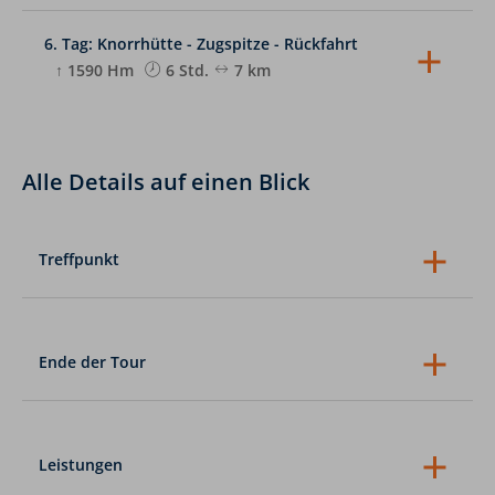
Nach einem kleinen Abstieg geht es mit dem Taxi-
Maximiliansweg zur Kenzenhütte, unserem
Bus zur Partnachklamm. Die Schlucht zählt zu den
heutigen Tagesziel.
schönsten Naturdenkmälern Bayerns und sorgt
6. Tag: Knorrhütte - Zugspitze - Rückfahrt
besonders an warmen Tagen für eine angenehme
↑ 1590 Hm
6 Std.
7 km
Abkühlung. Weiter geht es durch das
wildromantische Reintal zur Reintalangerhütte,
Heute nähern wir uns unserem großen Ziel: die
1366 m.
Besteigung der Zugspitze, 2962 m. Über die
Knorrhütte, 2051 m, gelangen wir zum höchsten
Punkt Deutschlands. Für den Abstieg wählen wir
Alle Details auf einen Blick
die knieschonende Abfahrt mit der Bahn nach
Ehrwald. Von hier treten wir die Rückfahrt nach
Oberstdorf an.
Treffpunkt
09:00 Uhr an der Alpinschule Oberstdorf
Ende der Tour
ca. 18:00 Uhr an der Alpinschule Oberstdorf
Leistungen