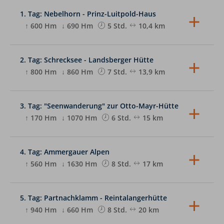
1. Tag: Nebelhorn - Prinz-Luitpold-Haus
↑ 600 Hm
↓ 690 Hm
5 Std.
10,4 km
Gemeinsam laufen wir zur Nebelhornbahn in
Oberstdorf. Mit der neuen Kleinkabinenbahn
fahren wir zur Station Höfatsblick und beginnen
2. Tag: Schrecksee - Landsberger Hütte
unsere Wanderung. Der Weg schlängelt sich auf
↑ 800 Hm
↓ 860 Hm
7 Std.
13,9 km
und ab entlang des Zeigers, der Seeköpfe bis zum
markanten, steilen Grasgipfel des Laufbacher Ecks,
Wir folgen dem Jubiläumsweg am
2178 m. Auf dieser Etappe erwarten uns schon
edelweißübersäten Glasfelderkopf vorbei in die
erste exponierte, mit Drahtseil als Handlauf
Bockkarscharte, 2162 m. Wir bleiben auf dem
3. Tag: "Seenwanderung" zur Otto-Mayr-Hütte
versicherte Passagen, die Konzentration erfordern.
Höhenweg und wandern zum malerischen
Nach dem Laufbacher Eck führt der Weg durch
↑ 170 Hm
↓ 1070 Hm
6 Std.
15 km
Schrecksee, der mit seiner kleinen Insel einigen
botanisch und geologisch sehr interessantes
bestimmt von zahlreichen Postkarten oder
Gebiet, das sogenannte Gries, bis wir unterhalb
Der Tag beginnt mit einem Abstieg über den
Fotomotiven bekannt vorkommt. Weiter gehen wir
des auffällig geformten Wiedemerkopfs das Prinz
Traualpsee zum Vilsalpsee. Weiter wandern wir zur
der Landsberger Hütte, 1805 m, auf der wir
Luitpold Haus, 1846 m, erreichen.
Bergbahn, die uns auf das Füssener Jöchle, 1810 m,
4. Tag: Ammergauer Alpen
übernachten, entgegen.
bringt (alternativ mit dem Bus zur Talstation). Von
↑ 560 Hm
↓ 1630 Hm
8 Std.
17 km
hier steigen wir zu unserer heutigen Unterkunft,
der Otto-Mayr-Hütte auf 1530 m ab.
Wir beginnen den Tag mit dem Abstieg zur
Bärenfalle. Ein Taxi bringt uns von dort zur
Tegelbergbahn mit welcher wir zur Bergstation
5. Tag: Partnachklamm - Reintalangerhütte
hinauffahren. Vorbei an der Ahornspitze in den
↑ 940 Hm
↓ 660 Hm
8 Std.
20 km
Niederstraußbergsattel, 1612 m, und in den
Gabelschrofensattel, 1913 m, folgen wir dem