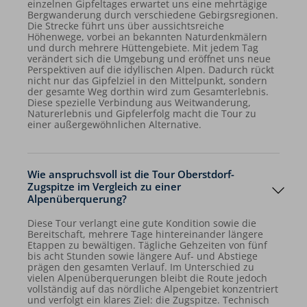
einzelnen Gipfeltages erwartet uns eine mehrtägige
Bergwanderung durch verschiedene Gebirgsregionen.
Die Strecke führt uns über aussichtsreiche
Höhenwege, vorbei an bekannten Naturdenkmälern
und durch mehrere Hüttengebiete. Mit jedem Tag
verändert sich die Umgebung und eröffnet uns neue
Perspektiven auf die idyllischen Alpen. Dadurch rückt
nicht nur das Gipfelziel in den Mittelpunkt, sondern
der gesamte Weg dorthin wird zum Gesamterlebnis.
Diese spezielle Verbindung aus Weitwanderung,
Naturerlebnis und Gipfelerfolg macht die Tour zu
einer außergewöhnlichen Alternative.
Wie anspruchsvoll ist die Tour Oberstdorf-
Zugspitze im Vergleich zu einer
Alpenüberquerung?
Diese Tour verlangt eine gute Kondition sowie die
Bereitschaft, mehrere Tage hintereinander längere
Etappen zu bewältigen. Tägliche Gehzeiten von fünf
bis acht Stunden sowie längere Auf- und Abstiege
prägen den gesamten Verlauf. Im Unterschied zu
vielen Alpenüberquerungen bleibt die Route jedoch
vollständig auf das nördliche Alpengebiet konzentriert
und verfolgt ein klares Ziel: die Zugspitze. Technisch