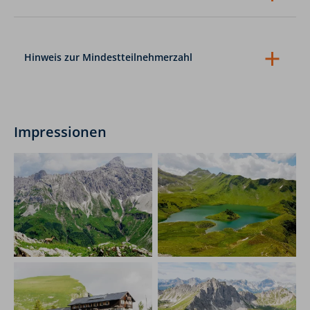
Schwierigkeitsgrad kurzfristig höher ausfällt als
Unsere Reisen und Tagestouren sind nicht in all ihren
ursprünglich angegeben. Bitte berücksichtige dies bei
Bestandteilen für Menschen mit eingeschränkter
deiner Buchung und stelle sicher, dass du auf solche
Mobilität geeignet, bitte kontaktieren Sie uns bei
Herausforderungen vorbereitet bist.
diesbezüglichen Fragen.
Hinweis zur Mindestteilnehmerzahl
Mehrtagestouren (ab 7 Tagen Dauer):
Bei
Nichterreichen der Mindestteilnehmerzahl (siehe oben)
werden Sie bis spätestens 20 Tage vor Tourstart per E-
Mail von uns informiert.
Mehrtagestouren (ab 2 bis 6 Tagen Dauer):
Bei
Impressionen
Nichterreichen der Mindestteilnehmerzahl werden Sie
bis spätestens 7 Tage vor Tourstart per E-Mail von uns
informiert.
Tagestouren:
Bei Tagestouren werden Sie am Vortag bis
spätestens 10:00 Uhr über die Durchführung oder
Nicht-Durchführung per E-Mail von uns informiert.