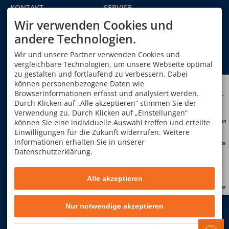
KONTAKT
SERVICE
Alpinschule Oberstdorf
Gutschein bestellen
Wir verwenden Cookies und
GmbH & Co. KG
Newsletteranmeldung
Im Oberen Winkel 12a
Kontakt
andere Technologien.
87561 Oberstdorf
Urlaub in Oberstdorf
DEUTSCHLAND
Wir und unsere Partner verwenden Cookies und
Geschäftsbedingungen
Tel.
+49 8322 940 750
Formblatt gemäß EU
vergleichbare Technologien, um unsere Webseite optimal
Fax +49 8322 940 75 29
Richtlinie
zu gestalten und fortlaufend zu verbessern. Dabei
info@alpinschule-
können personenbezogene Daten wie
oberstdorf.de
QUALIFIKATION UNSERER
ÖFFNUNGSZEITEN
Browserinformationen erfasst und analysiert werden.
Kunden-
konto
BERGFÜHRER
Durch Klicken auf „Alle akzeptieren“ stimmen Sie der
Mo - Do
08:00-12:00
und
14:00-17:00
Verwendung zu. Durch Klicken auf „Einstellungen“
können Sie eine individuelle Auswahl treffen und erteilte
Neutouren
Freitag
08:00-13:00
Einwilligungen für die Zukunft widerrufen. Weitere
Sa, So
geschlossen
Informationen erhalten Sie in unserer
Restplätze
TELEFONZEITEN
Datenschutzerklärung.
Mo-Do: 09:00-12:00 und
FAQ
14:00-17:00 Uhr
Fr: 09:00-13:00 Uhr
Alle akzeptieren
Newsletter
Facebook
Instagram
YouTube
Nur notwendige akzeptieren