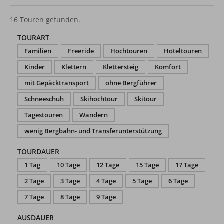
16 Touren gefunden.
TOURART
Familien
Freeride
Hochtouren
Hoteltouren
Kinder
Klettern
Klettersteig
Komfort
mit Gepäcktransport
ohne Bergführer
Schneeschuh
Skihochtour
Skitour
Tagestouren
Wandern
wenig Bergbahn- und Transferunterstützung
TOURDAUER
1 Tag
10 Tage
12 Tage
15 Tage
17 Tage
2 Tage
3 Tage
4 Tage
5 Tage
6 Tage
7 Tage
8 Tage
9 Tage
AUSDAUER