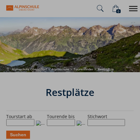
0
×
Warenkorb ist leer
Alpinschule
Alpenüberquerung
Sommer
Winter
Alpinschule Oberstdorf
›
Alpinschule
›
Tourenfinder
›
Restplätze
Restplätze
Tourstart ab
Tourende bis
Stichwort