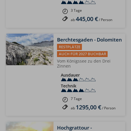
3 Tage
445,00 €
ab
/ Person
Berchtesgaden - Dolomiten
RESTPLÄTZE
AUCH FÜR 2027 BUCHBAR
Vom Königssee zu den Drei
Zinnen
Ausdauer
Technik
7 Tage
1295,00 €
ab
/ Person
Hochgrattour -