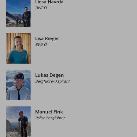
Liesa Havrda
BWF Ö
Lisa Rieger
BWF Ö
Lukas Degen
Bergführer Aspirant
Manuel Fink
Polizeibergführer