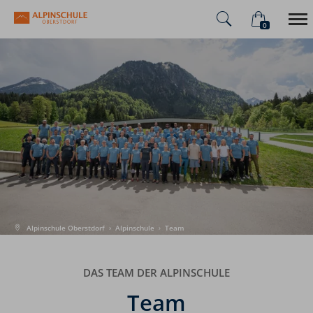
0
×
Warenkorb ist leer
Alpinschule
Alpenüberquerung
Sommer
Winter
Alpinschule Oberstdorf
›
Alpinschule
›
Team
DAS TEAM DER ALPINSCHULE
Team