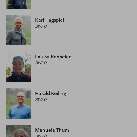
Karl Hagspiel
BWF Ö
Louisa Keppeler
BWF Ö
Harald Keiling
BWF Ö
Manuela Thum
BWF Ö