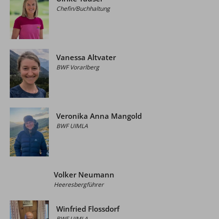
Chefin/Buchhaltung
Vanessa Altvater
BWF Vorarlberg
Veronika Anna Mangold
BWF UIMLA
Volker Neumann
Heeresbergführer
Winfried Flossdorf
BWF UIMLA