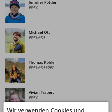
Jennifer Pöttler
BWF Ö
Michael Ott
BWF UIMLA
Thomas Köhler
BWF UIMLA VDBS
Vivian Trabert
BWF Ö
Wir verwenden Cookies und