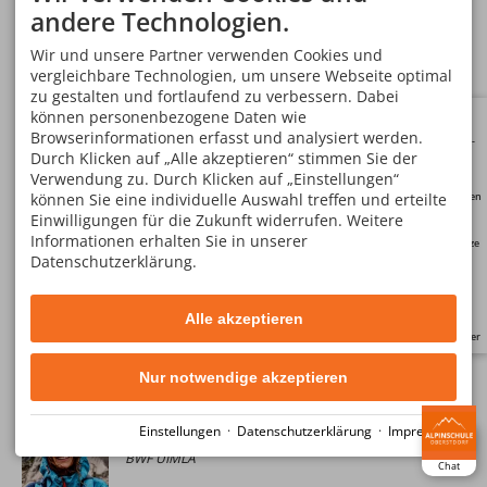
andere Technologien.
Andreas Mair
Wir und unsere Partner verwenden Cookies und
Staatl. gepr. Berg- und Skiführer
vergleichbare Technologien, um unsere Webseite optimal
zu gestalten und fortlaufend zu verbessern. Dabei
können personenbezogene Daten wie
Browserinformationen erfasst und analysiert werden.
Kunden-
konto
Durch Klicken auf „Alle akzeptieren“ stimmen Sie der
Benedikt Kolkmann
Verwendung zu. Durch Klicken auf „Einstellungen“
BWF UIMLA VDBS
können Sie eine individuelle Auswahl treffen und erteilte
Neutouren
Einwilligungen für die Zukunft widerrufen. Weitere
Informationen erhalten Sie in unserer
Restplätze
Datenschutzerklärung.
FAQ
Marcus Schweinstetter
Alle akzeptieren
BWF UIMLA
Newsletter
Nur notwendige akzeptieren
Einstellungen
·
Datenschutzerklärung
·
Impressum
Hanna Hörmann
BWF UIMLA
Chat