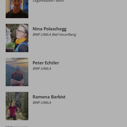
Organisation / Büro
Nina Polaschegg
BWF UIMLA Bwf-Vorarlberg
Peter Echtler
BWF UIMLA
Ramona Barbist
BWF UIMLA