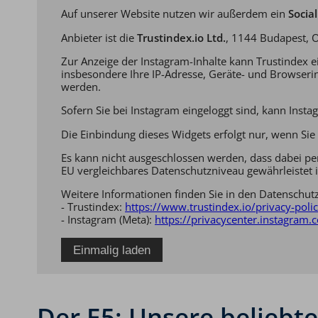
Auf unserer Website nutzen wir außerdem ein
Socia
Anbieter ist die
Trustindex.io Ltd.
, 1144 Budapest, O
Zur Anzeige der Instagram-Inhalte kann Trustindex 
insbesondere Ihre IP-Adresse, Geräte- und Browseri
werden.
Sofern Sie bei Instagram eingeloggt sind, kann Ins
Die Einbindung dieses Widgets erfolgt nur, wenn Sie 
Es kann nicht ausgeschlossen werden, dass dabei per
EU vergleichbares Datenschutzniveau gewährleistet i
Weitere Informationen finden Sie in den Datenschut
- Trustindex:
https://www.trustindex.io/privacy-poli
- Instagram (Meta):
https://privacycenter.instagram.
Einmalig laden
Der E5: Unsere belieb