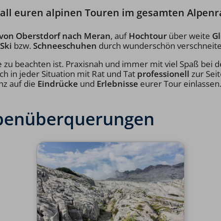
uf all euren alpinen Touren im gesamten Alpe
 von Oberstdorf nach Meran
, auf
Hochtour
über weite
Gl
Ski
bzw.
Schneeschuhen
durch wunderschön verschneite
ge zu beachten ist. Praxisnah und immer mit viel Spaß be
h in jeder Situation mit Rat und Tat
professionell
zur Seit
nz auf die
Eindrücke
und
Erlebnisse
eurer Tour einlassen
lpenüberquerungen