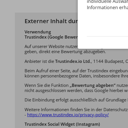
individuelle Auswah
Informationen erha
Externer Inhalt durch Cookie Einstell
Verwendung
Trustindex (Google Bewertungen und Bewertungs
Auf unserer Website nutzen wir ein Plugin des Die
geben, direkt eine Bewertung abzugeben.
Anbieter ist die
Trustindex.io Ltd
., 1144 Budapest, O
Beim Aufruf einer Seite, auf der Trustindex eingebu
können personenbezogene Daten, insbesondere Ihre 
Wenn Sie die Funktion
„Bewertung abgeben“
nutzen
nicht ausgeschlossen werden, dass Google hierbei we
Die Einbindung erfolgt ausschließlich auf Grundlage 
Weitere Informationen finden Sie in der Datenschut
-
https://www.trustindex.io/privacy-policy/
Trustindex Social Widget (Instagram)