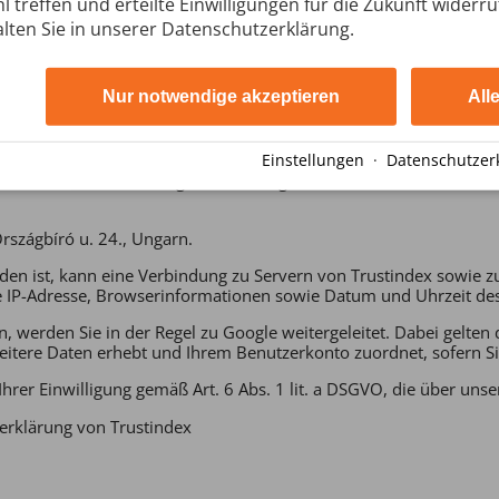
l treffen und erteilte Einwilligungen für die Zukunft widerr
lten Sie in unserer Datenschutzerklärung.
ungen blockiert.
Nur notwendige akzeptieren
All
funktion)
Einstellungen
·
Datenschutzer
nstes Trustindex, um Google-Bewertungen zu unserem Unternehme
rszágbíró u. 24., Ungarn.
nden ist, kann eine Verbindung zu Servern von Trustindex sowie 
IP-Adresse, Browserinformationen sowie Datum und Uhrzeit des 
, werden Sie in der Regel zu Google weitergeleitet. Dabei gelt
itere Daten erhebt und Ihrem Benutzerkonto zuordnet, sofern Sie
Ihrer Einwilligung gemäß Art. 6 Abs. 1 lit. a DSGVO, die über uns
zerklärung von Trustindex