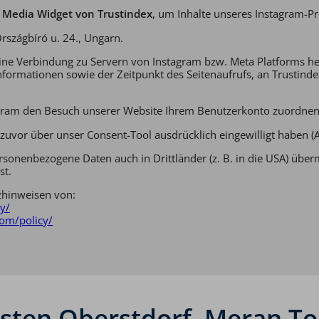
l Media Widget von Trustindex
, um Inhalte unseres Instagram-Prof
rszágbíró u. 24., Ungarn.
eine Verbindung zu Servern von Instagram bzw. Meta Platforms 
nformationen sowie der Zeitpunkt des Seitenaufrufs, an Trustind
tagram den Besuch unserer Website Ihrem Benutzerkonto zuordnen
zuvor über unser Consent-Tool ausdrücklich eingewilligt haben (Ar
sonenbezogene Daten auch in Drittländer (z. B. in die USA) über
st.
zhinweisen von:
cy/
com/policy/
testen Oberstdorf–Meran T