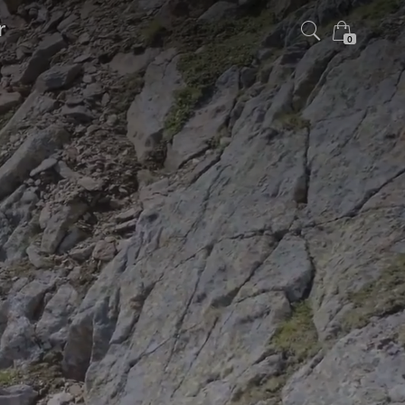
r
0
×
Warenkorb ist leer