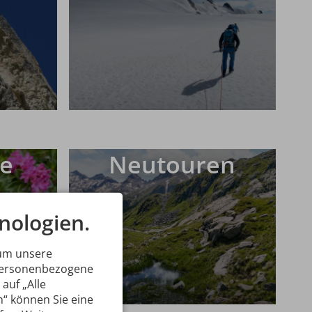
ze
Neutouren
nologien.
 um unsere
 personenbezogene
auf „Alle
n“ können Sie eine