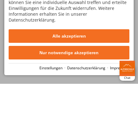
können Sie eine individuelle Auswahl treffen und erteilte
Einwilligungen für die Zukunft widerrufen. Weitere
Informationen erhalten Sie in unserer
Datenschutzerklärung.
Sicherungsschein 2026
Alle akzeptieren
PDF Dateigröße 85,4 kB
Angelegt am 05.11.2015
Nur notwendige akzeptieren
Download
Einstellungen
·
Datenschutzerklärung
·
Impressum
Chat
KONTAKT
SERVICE
Alpinschule Oberstdorf
Gutschein bestellen
GmbH & Co. KG
Newsletteranmeldung
Im Oberen Winkel 12a
Kontakt
87561 Oberstdorf
Urlaub in Oberstdorf
DEUTSCHLAND
Geschäftsbedingungen
Tel.
+49 8322 940 750
Formblatt gemäß EU
Fax +49 8322 940 75 29
Richtlinie