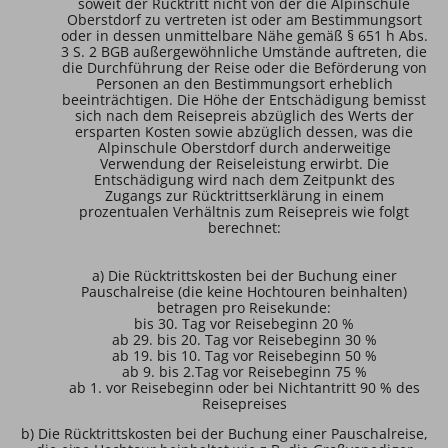
soweit der Rücktritt nicht von der die Alpinschule
Oberstdorf zu vertreten ist oder am Bestimmungsort
oder in dessen unmittelbare Nähe gemäß § 651 h Abs.
3 S. 2 BGB außergewöhnliche Umstände auftreten, die
die Durchführung der Reise oder die Beförderung von
Personen an den Bestimmungsort erheblich
beeinträchtigen. Die Höhe der Entschädigung bemisst
sich nach dem Reisepreis abzüglich des Werts der
ersparten Kosten sowie abzüglich dessen, was die
Alpinschule Oberstdorf durch anderweitige
Verwendung der Reiseleistung erwirbt. Die
Entschädigung wird nach dem Zeitpunkt des
Zugangs zur Rücktrittserklärung in einem
prozentualen Verhältnis zum Reisepreis wie folgt
berechnet:
a) Die Rücktrittskosten bei der Buchung einer
Pauschalreise (die keine Hochtouren beinhalten)
betragen pro Reisekunde:
bis 30. Tag vor Reisebeginn 20 %
ab 29. bis 20. Tag vor Reisebeginn 30 %
ab 19. bis 10. Tag vor Reisebeginn 50 %
ab 9. bis 2.Tag vor Reisebeginn 75 %
ab 1. vor Reisebeginn oder bei Nichtantritt 90 % des
Reisepreises
b) Die Rücktrittskosten bei der Buchung einer Pauschalreise,