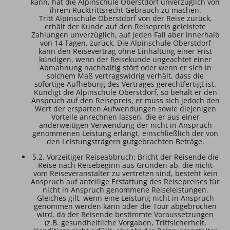
kann, hat die Alpinschule Oberstdorf unverzüglich von
ihrem Rücktrittsrecht Gebrauch zu machen.
Tritt Alpinschule Oberstdorf von der Reise zurück,
erhält der Kunde auf den Reisepreis geleistete
Zahlungen unverzüglich, auf jeden Fall aber innerhalb
von 14 Tagen, zurück. Die Alpinschule Oberstdorf
kann den Reisevertrag ohne Einhaltung einer Frist
kündigen, wenn der Reisekunde ungeachtet einer
Abmahnung nachhaltig stört oder wenn er sich in
solchem Maß vertragswidrig verhält, dass die
sofortige Aufhebung des Vertrages gerechtfertigt ist.
Kündigt die Alpinschule Oberstdorf, so behält er den
Anspruch auf den Reisepreis, er muss sich jedoch den
Wert der ersparten Aufwendungen sowie diejenigen
Vorteile anrechnen lassen, die er aus einer
anderweitigen Verwendung der nicht in Anspruch
genommenen Leistung erlangt, einschließlich der von
den Leistungsträgern gutgebrachten Beträge.
5.2. Vorzeitiger Reiseabbruch: Bricht der Reisende die
Reise nach Reisebeginn aus Gründen ab, die nicht
vom Reiseveranstalter zu vertreten sind, besteht kein
Anspruch auf anteilige Erstattung des Reisepreises für
nicht in Anspruch genommene Reiseleistungen.
Gleiches gilt, wenn eine Leistung nicht in Anspruch
genommen werden kann oder die Tour abgebrochen
wird, da der Reisende bestimmte Voraussetzungen
(z.B. gesundheitliche Vorgaben, Trittsicherheit,