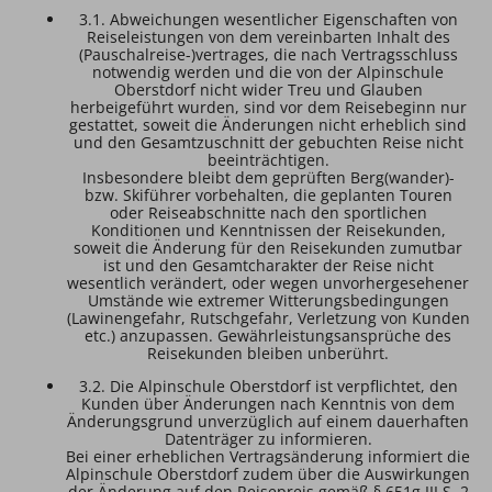
3.1. Abweichungen wesentlicher Eigenschaften von
Reiseleistungen von dem vereinbarten Inhalt des
(Pauschalreise-)vertrages, die nach Vertragsschluss
notwendig werden und die von der Alpinschule
Oberstdorf nicht wider Treu und Glauben
herbeigeführt wurden, sind vor dem Reisebeginn nur
gestattet, soweit die Änderungen nicht erheblich sind
und den Gesamtzuschnitt der gebuchten Reise nicht
beeinträchtigen.
Insbesondere bleibt dem geprüften Berg(wander)-
bzw. Skiführer vorbehalten, die geplanten Touren
oder Reiseabschnitte nach den sportlichen
Konditionen und Kenntnissen der Reisekunden,
soweit die Änderung für den Reisekunden zumutbar
ist und den Gesamtcharakter der Reise nicht
wesentlich verändert, oder wegen unvorhergesehener
Umstände wie extremer Witterungsbedingungen
(Lawinengefahr, Rutschgefahr, Verletzung von Kunden
etc.) anzupassen. Gewährleistungsansprüche des
Reisekunden bleiben unberührt.
3.2. Die Alpinschule Oberstdorf ist verpflichtet, den
Kunden über Änderungen nach Kenntnis von dem
Änderungsgrund unverzüglich auf einem dauerhaften
Datenträger zu informieren.
Bei einer erheblichen Vertragsänderung informiert die
Alpinschule Oberstdorf zudem über die Auswirkungen
der Änderung auf den Reisepreis gemäß § 651g III S. 2