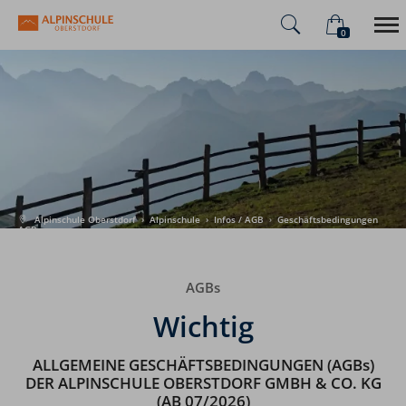
0
×
Warenkorb ist leer
Alpinschule
Alpenüberquerung
Sommer
Winter
Alpinschule Oberstdorf
›
Alpinschule
›
Infos / AGB
›
Geschäftsbedingungen
AGBs
AGBs
Wichtig
ALLGEMEINE GESCHÄFTSBEDINGUNGEN (AGBs)
DER ALPINSCHULE OBERSTDORF GMBH & CO. KG
(AB 07/2026)