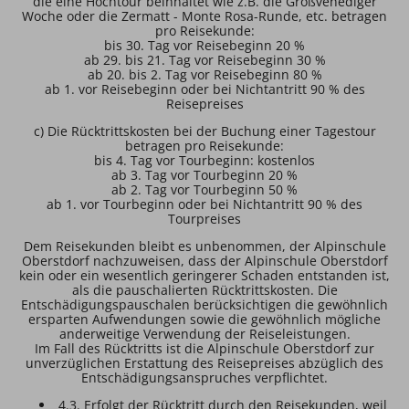
die eine Hochtour beinhaltet wie z.B. die Großvenediger
Woche oder die Zermatt - Monte Rosa-Runde, etc. betragen
pro Reisekunde:
bis 30. Tag vor Reisebeginn 20 %
ab 29. bis 21. Tag vor Reisebeginn 30 %
ab 20. bis 2. Tag vor Reisebeginn 80 %
ab 1. vor Reisebeginn oder bei Nichtantritt 90 % des
Reisepreises
c) Die Rücktrittskosten bei der Buchung einer Tagestour
betragen pro Reisekunde:
bis 4. Tag vor Tourbeginn: kostenlos
ab 3. Tag vor Tourbeginn 20 %
ab 2. Tag vor Tourbeginn 50 %
ab 1. vor Tourbeginn oder bei Nichtantritt 90 % des
Tourpreises
Dem Reisekunden bleibt es unbenommen, der Alpinschule
Oberstdorf nachzuweisen, dass der Alpinschule Oberstdorf
kein oder ein wesentlich geringerer Schaden entstanden ist,
als die pauschalierten Rücktrittskosten. Die
Entschädigungspauschalen berücksichtigen die gewöhnlich
ersparten Aufwendungen sowie die gewöhnlich mögliche
anderweitige Verwendung der Reiseleistungen.
Im Fall des Rücktritts ist die Alpinschule Oberstdorf zur
unverzüglichen Erstattung des Reisepreises abzüglich des
Entschädigungsanspruches verpflichtet.
4.3. Erfolgt der Rücktritt durch den Reisekunden, weil