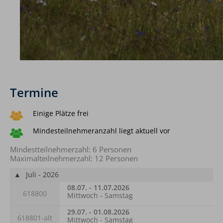
Termine
Einige Plätze frei
Mindesteilnehmeranzahl liegt aktuell vor
Mindestteilnehmerzahl: 6 Personen
Maximalteilnehmerzahl: 12 Personen
▲
Juli - 2026
08.07. - 11.07.2026
618800
Mittwoch - Samstag
29.07. - 01.08.2026
618801-alt
Mittwoch - Samstag