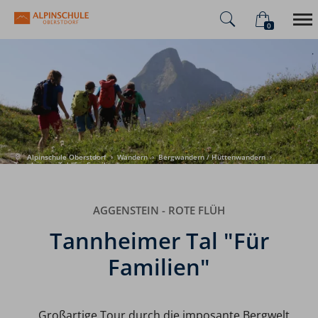
0
×
Warenkorb ist leer
Alpinschule
Alpenüberquerung
Sommer
Winter
Alpinschule Oberstdorf
›
Wandern
›
Bergwandern / Hüttenwandern
›
Tannheimer Tal "Für Familien"
AGGENSTEIN - ROTE FLÜH
Tannheimer Tal "Für
Familien"
Großartige Tour durch die imposante Bergwelt