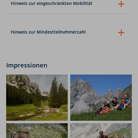
Hinweis zur eingeschränkten Mobilität
Unsere Reisen und Tagestouren sind nicht in all ihren
Bestandteilen für Menschen mit eingeschränkter
Mobilität geeignet, bitte kontaktieren Sie uns bei
diesbezüglichen Fragen.
Hinweis zur Mindestteilnehmerzahl
Mehrtagestouren (ab 7 Tagen Dauer):
Bei
Nichterreichen der Mindestteilnehmerzahl (siehe oben)
werden Sie bis spätestens 20 Tage vor Tourstart per E-
Mail von uns informiert.
Mehrtagestouren (ab 2 bis 6 Tagen Dauer):
Bei
Impressionen
Nichterreichen der Mindestteilnehmerzahl werden Sie
bis spätestens 7 Tage vor Tourstart per E-Mail von uns
informiert.
Tagestouren:
Bei Tagestouren werden Sie am Vortag bis
spätestens 10:00 Uhr über die Durchführung oder
Nicht-Durchführung per E-Mail von uns informiert.