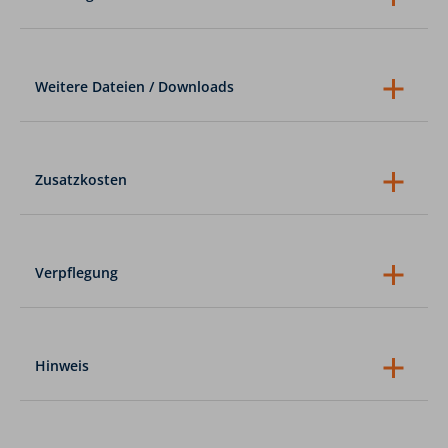
Organisation
staatl. gepr. Bergführer/in / gepr.
Bergwanderführer/in
3 x ÜN/HP in Hütten in Lagern oder
Weitere Dateien / Downloads
Mehrbettzimmern
Packliste Tannheimer Tal für Familien
Der richtige Schuh Bergwandern
Zusatzkosten
Getränke
nicht inkludierte Verpflegung: Einkehr oder
Lunchpaket
evtl. Parkgebühren
Verpflegung
Trinkgelder
Als Verpflegung auf Tour empfehlen wir Müsliriegel,
Trockenobst oder Fruchtschnitten in überschaubarer
Menge sowie mind. 1 l Getränk.
Hinweis
Mindestalter: 10 Jahre
Die zu bewältigende Strecke ist nicht verkürzt, sondern
entspricht den Anforderungen der normalen
Tannheimer Tal-Tour.