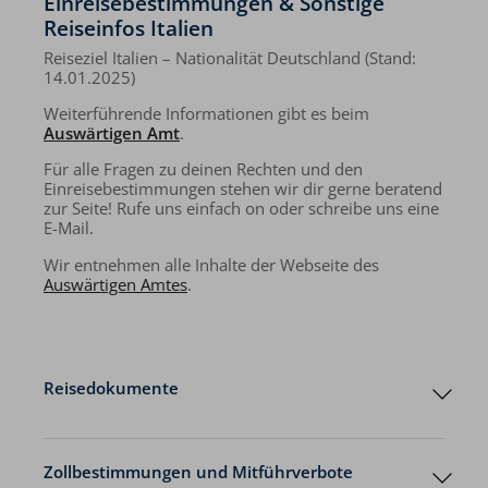
Einreisebestimmungen & Sonstige
sich mit, sondern vergewissern Sie sich ggf.
insbesondere tagsüber konsequent vor
Beachten Sie die
regionalen Wetter- und
persönlich der Glaubwürdigkeit oder wenden
Reiseinfos Italien
Mückenstichen.
Verkehrshinweise
und verhalten Sie sich
Sie sich an die Polizei.
adäquat. Aktuelle Informationen über Fahrpläne
Reiseziel Italien – Nationalität Deutschland (Stand:
Frühsommer-Meningoenzephalitis (FSME)
und Streckenunterbrechungen sind über
14.01.2025)
SCOTTY der österreichischen Bahn
!
P|HimSearch! H|199974 abrufbar.
Weiterführende Informationen gibt es beim
Auswärtigen Amt
.
Nehmen Sie rechtzeitig vor Einreise mit einem
Für alle Fragen zu deinen Rechten und den
Reise-/Tropenmediziner wegen einer möglichen
Einreisebestimmungen stehen wir dir gerne beratend
Impfung Kontakt auf.
zur Seite! Rufe uns einfach on oder schreibe uns eine
Schützen Sie sich zur Vermeidung von mücken-
E-Mail.
und zeckengebundenen Risiko bei exponierten
Reisen im Rahmen einer
Expositionsprophylaxe
Wir entnehmen alle Inhalte der Webseite des
insbesondere tagsüber konsequent vor Mücken-
Auswärtigen Amtes
.
und Zeckenstichen.
Medizinische Versorgung
Reisedokumente
Tempolimits
Zollbestimmungen und Mitführverbote