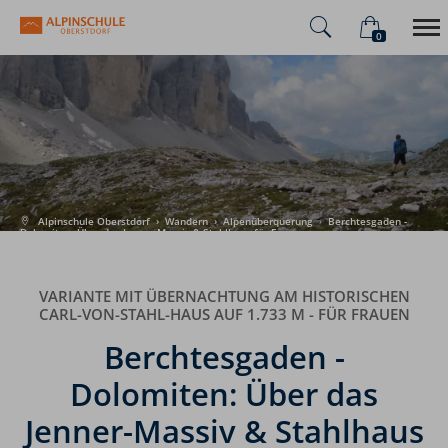
0
×
Warenkorb ist leer
Alpinschule
Alpenüberquerung
Sommer
Winter
Alpinschule Oberstdorf
›
Wandern
›
Alpenüberquerung
›
Berchtesgaden -
Dolomiten: Über das Jenner-Massiv & Stahlhaus für Frauen
VARIANTE MIT ÜBERNACHTUNG AM HISTORISCHEN
CARL-VON-STAHL-HAUS AUF 1.733 M - FÜR FRAUEN
Berchtesgaden -
Dolomiten: Über das
Jenner-Massiv & Stahlhaus