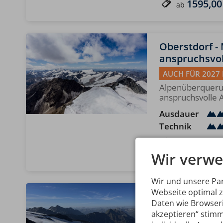
1595,00
ab
Oberstdorf -
anspruchsvol
AUCH FÜR 2027
Alpenüberqueru
anspruchsvolle A
Ausdauer
Technik
8 Tage
1495,00
Wir verwe
ab
Wir und unsere Pa
Webseite optimal 
Großvenedig
Daten wie Browseri
AUCH FÜR 2027
akzeptieren“ stimm