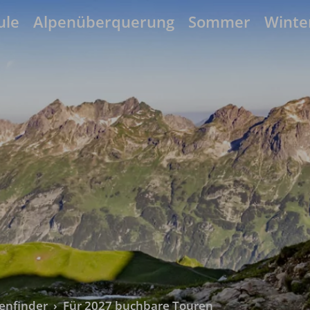
ule
Alpenüberquerung
Sommer
Winte
enfinder
›
Für 2027 buchbare Touren