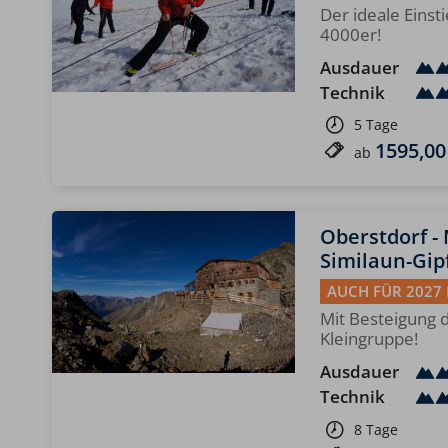
Der ideale Einsti
4000er!
Ausdauer
Technik
5 Tage
1595,00
ab
Oberstdorf -
Similaun-Gip
AUCH FÜR 2027
Mit Besteigung d
Kleingruppe!
Ausdauer
Technik
8 Tage