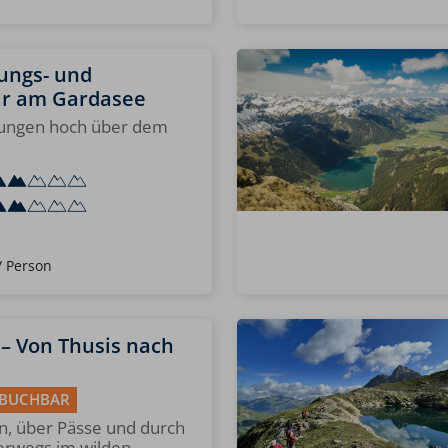
ungs- und
ur am Gardasee
ungen hoch über dem
/ Person
 – Von Thusis nach
 BUCHBAR
n, über Pässe und durch
terwegs im wilden