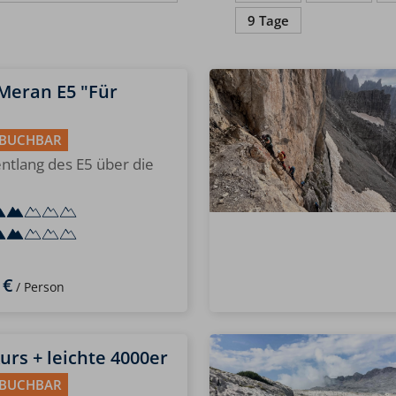
9 Tage
 Meran E5 "Für
 BUCHBAR
entlang des E5 über die
 €
/ Person
rs + leichte 4000er
 BUCHBAR