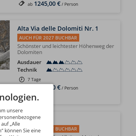
1245,00 €
ab
/ Person
Alta Via delle Dolomiti Nr. 1
AUCH FÜR 2027 BUCHBAR
Schönster und leichtester Höhenweg der
Dolomiten
Ausdauer
Technik
7 Tage
1295,00 €
ab
/ Person
nologien.
 um unsere
 personenbezogene
Hochvogel
auf „Alle
AUCH FÜR 2027 BUCHBAR
n“ können Sie eine