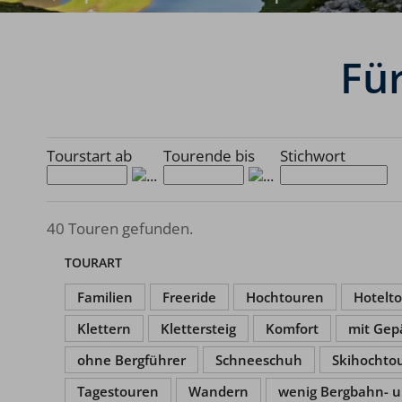
Fü
Tourstart ab
Tourende bis
Stichwort
40 Touren gefunden.
TOURART
Familien
Freeride
Hochtouren
Hotelt
Klettern
Klettersteig
Komfort
mit Gep
ohne Bergführer
Schneeschuh
Skihochto
Tagestouren
Wandern
wenig Bergbahn- u