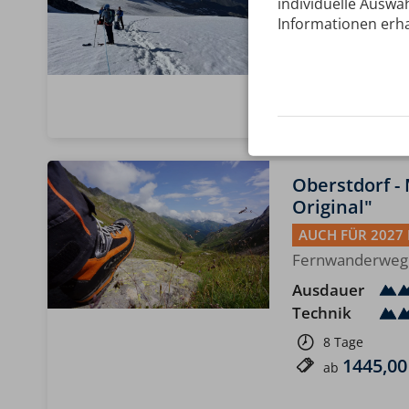
Die weltalte Maj
individuelle Auswah
Informationen erha
Ausdauer
Technik
6 Tage
1195,00
ab
Oberstdorf -
Original"
AUCH FÜR 2027
Fernwanderweg E
Ausdauer
Technik
8 Tage
1445,00
ab