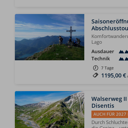
Saisoneröffn
Abschlussto
Komfortwander
Lago
Ausdauer
Technik
7 Tage
1195,00 €
Walserweg II
Disentis
AUCH FÜR 2027
Durch Schluchte
die Greina – un