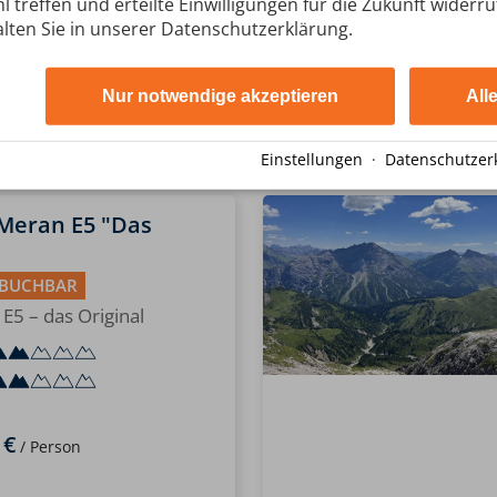
estät
l treffen und erteilte Einwilligungen für die Zukunft widerr
lten Sie in unserer Datenschutzerklärung.
Nur notwendige akzeptieren
All
 €
/ Person
Einstellungen
·
Datenschutzer
 Meran E5 "Das
 BUCHBAR
5 – das Original
 €
/ Person