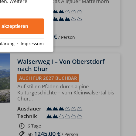
In 2 Tagen auf das Allgäuer Matterhorn
ufen. Weitere
Ausdauer
Technik
e akzeptieren
2 Tage
285,00 €
ab
/ Person
klärung
·
Impressum
Walserweg I – Von Oberstdorf
nach Chur
AUCH FÜR 2027 BUCHBAR
Auf stillen Pfaden durch alpine
Kulturgeschichte – vom Kleinwalsertal bis
Chur…
Ausdauer
Technik
6 Tage
1245,00 €
ab
/ Person