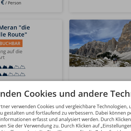
 €
/ Person
 Meran "die
le Route"
 BUCHBAR
ng auf die
rt
 €
nden Cookies und andere Tech
/ Person
rtner verwenden Cookies und vergleichbare Technologien,
zu gestalten und fortlaufend zu verbessern. Dabei können
er Woche
nformationen erfasst und analysiert werden. Durch Klicken 
 BUCHBAR
en Sie der Verwendung zu. Durch Klicken auf „Einstellunge