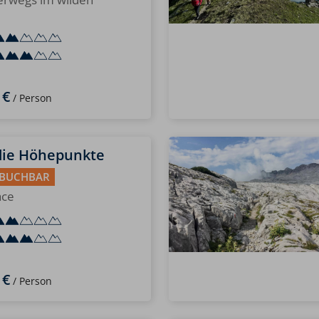
 €
/ Person
die Höhepunkte
 BUCHBAR
ace
 €
/ Person