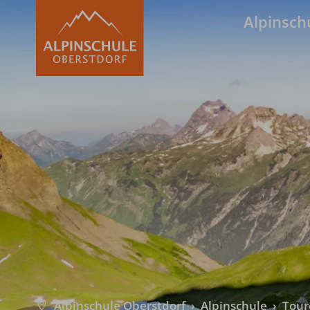
Alpinsch
Alpinschule Oberstdorf
›
Alpinschule
›
Tour