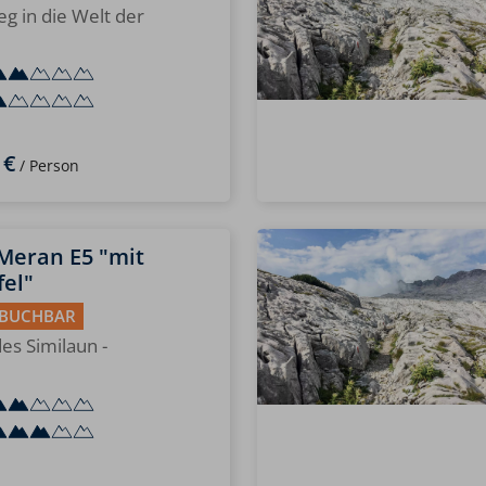
eg in die Welt der
 €
/ Person
 Meran E5 "mit
fel"
 BUCHBAR
es Similaun -