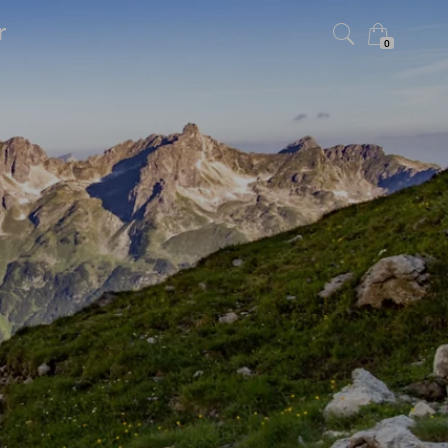
r
0
×
Warenkorb ist leer