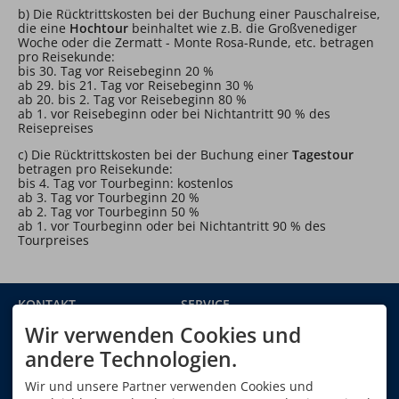
b) Die Rücktrittskosten bei der Buchung einer Pauschalreise,
die eine
Hochtour
beinhaltet wie z.B. die Großvenediger
Woche oder die Zermatt - Monte Rosa-Runde, etc. betragen
pro Reisekunde:
bis 30. Tag vor Reisebeginn 20 %
ab 29. bis 21. Tag vor Reisebeginn 30 %
ab 20. bis 2. Tag vor Reisebeginn 80 %
ab 1. vor Reisebeginn oder bei Nichtantritt 90 % des
Reisepreises
c) Die Rücktrittskosten bei der Buchung einer
Tagestour
betragen pro Reisekunde:
bis 4. Tag vor Tourbeginn: kostenlos
ab 3. Tag vor Tourbeginn 20 %
ab 2. Tag vor Tourbeginn 50 %
ab 1. vor Tourbeginn oder bei Nichtantritt 90 % des
Tourpreises
KONTAKT
SERVICE
Alpinschule Oberstdorf
Gutschein bestellen
Wir verwenden Cookies und
GmbH & Co. KG
Newsletteranmeldung
Im Oberen Winkel 12a
Kontakt
andere Technologien.
87561 Oberstdorf
Urlaub in Oberstdorf
DEUTSCHLAND
Geschäftsbedingungen
Wir und unsere Partner verwenden Cookies und
Tel.
+49 8322 940 750