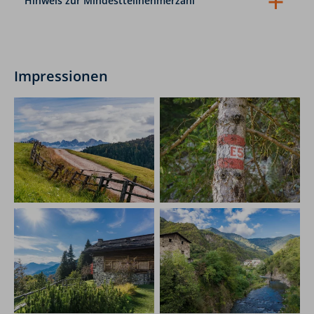
Hinweis zur Mindestteilnehmerzahl
Mehrtagestouren (ab 7 Tagen Dauer):
Bei
Nichterreichen der Mindestteilnehmerzahl (siehe oben)
werden Sie bis spätestens 20 Tage vor Tourstart per E-
Mail von uns informiert.
Mehrtagestouren (ab 2 bis 6 Tagen Dauer):
Bei
Impressionen
Nichterreichen der Mindestteilnehmerzahl werden Sie
bis spätestens 7 Tage vor Tourstart per E-Mail von uns
informiert.
Tagestouren:
Bei Tagestouren werden Sie am Vortag bis
spätestens 10:00 Uhr über die Durchführung oder
Nicht-Durchführung per E-Mail von uns informiert.