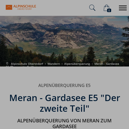
0
×
Warenkorb ist leer
Alpinschule
Alpenüberquerung
Sommer
Winter
Alpinschule Oberstdorf
›
Wandern
›
Alpenüberquerung
›
Meran - Gardasee
E5 "Der zweite Teil"
ALPENÜBERQUERUNG E5
Meran - Gardasee E5 "Der
zweite Teil"
ALPENÜBERQUERUNG VON MERAN ZUM
GARDASEE