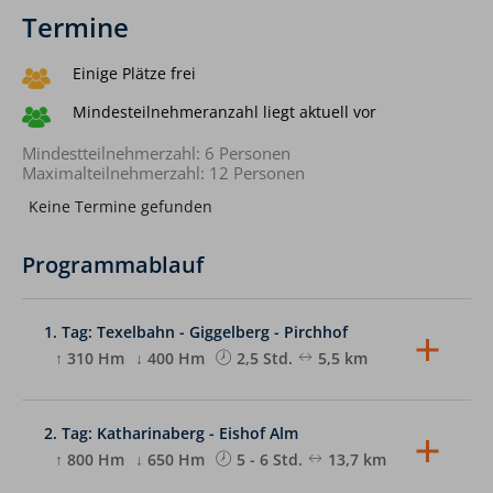
Termine
Einige Plätze frei
Mindesteilnehmeranzahl liegt aktuell vor
Mindestteilnehmerzahl: 6 Personen
Maximalteilnehmerzahl: 12 Personen
Keine Termine gefunden
Programmablauf
1. Tag: Texelbahn - Giggelberg - Pirchhof
↑ 310 Hm
↓ 400 Hm
2,5 Std.
5,5 km
Von Partschins, 618 m, fahren wir mit der
Texelbahn hoch zum Giggelberg, 1565 m. Hier
beginnt der Weg Nr. 24, der Meraner Höhenweg.
2. Tag: Katharinaberg - Eishof Alm
Im Urzeigersinn begehen wir uns auf den Weg um
↑ 800 Hm
↓ 650 Hm
5 - 6 Std.
13,7 km
die Texelgruppe. Über Hochforch wandern wir zum
gemütlichen Pirchhof, 1445 m, unserer erste