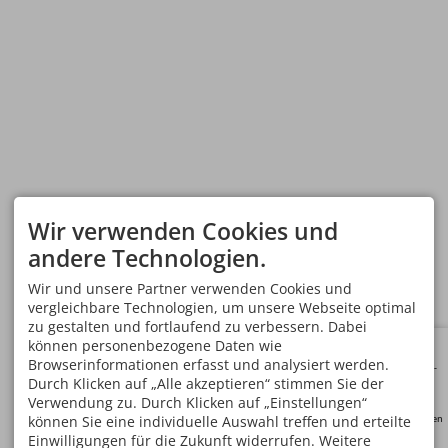
Dürre in Mittel- und Süditalien
Tragen Sie körperbedeckende, helle Kleidung (lange 
Applizieren Sie wiederholt Insektenschutzmittel auf al
Abendstunden und nachts.
Medizinische Versorgung
Webseite von ISPRA
Beachten Sie stets Verbote, Hinweisschilder und
Schließen Sie für die Dauer des Auslandsaufenthaltes
Warnungen sowie die Anweisungen lokaler
Rückholversicherung ab.
Wir verwenden Cookies und
Behörden.
Lassen Sie sich vor einer Reise durch einen Reisemed
andere Technologien.
Aktuelle Wetterwarnungen bietet
anpassen. Entsprechende Ärzte finden Sie z. B. über 
MeteoAlarm
.
Wählen Sie die europäische Notfallnummer 112,
wenn Sie sich in einer Notlage befinden. Sie
Wir und unsere Partner verwenden Cookies und
können dann sofort geortet werden, sodass
vergleichbare Technologien, um unsere Webseite optimal
entsprechende Rettungsmaßnahmen eingeleitet
zu gestalten und fortlaufend zu verbessern. Dabei
werden können.
können personenbezogene Daten wie
Machen Sie sich mit Verhaltenshinweisen bei
Browserinformationen erfasst und analysiert werden.
Erdbeben, Vulkanausbrüchen und Tsunamis
Kunden-
konto
vertraut. Diese bieten die Merkblätter des
Durch Klicken auf „Alle akzeptieren“ stimmen Sie der
Deutschen GeoForschungsZentrums
.
Verwendung zu. Durch Klicken auf „Einstellungen“
Informieren Sie sich zu aktuellen Erdbeben und
können Sie eine individuelle Auswahl treffen und erteilte
Neutouren
vulkanischer Aktivität beim
Dipartimento della
Einwilligungen für die Zukunft widerrufen. Weitere
Protezione Civile
.